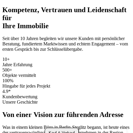
Kompetenz, Vertrauen und Leidenschaft
für
Ihre Immobilie
Seit über 10 Jahren begleiten wir unsere Kunden mit persönlicher
Beratung, fundiertem Marktwissen und echtem Engagement – vom
ersten Gespräch bis zur Schlüsselübergabe.
10
+
Jahre Erfahrung
500
+
Objekte vermittelt
100
%
Hingabe für jedes Projekt
4.9
*
Kundenbewertung
Unsere Geschichte
Von einer Vision zur
führenden Adresse
Was in einem kleinen Büro in Berlin-Steglitz begann, ist heute eines
der vertrauenswürdigsten Immobilienunternehmen in der Region.
Kauf & Verkauf