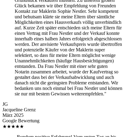
Grundstück verkaufen müssten. Zu unserem großen
Glück bekamen wir über Empfehlung von Freunden
Kontakt zur Maklerin Sophie Nestler. Sehr kompetent
und behutsam klärte sie meine Eltern über sämtliche
Möglichkeiten eines Hausverkaufs völlig unverbindlich
auf. Kurze Zeit später entschieden sich meine Eltern für
einen Vertrag mit Frau Nestler und der Verkauf konnte
innerhalb eines halben Jahres erfolgreich abgeschlossen
werden. Der anvisierte Verkaufspreis wurde übertroffen
und potenzielle Käufer von der Maklerin super
selektiert, so dass für meine Eltern möglichst wenige
Unannehmlichkeiten (häufige Hausbesichtigungen)
entstanden. Da Frau Nestler mit einer sehr guten
Notarin zusammen arbeitet, wurde der Kaufvertrag so
gestaltet dass bei der Verkaufsabwicklung und auch
danach nicht die geringsten Probleme entstanden. Wir
bedanken uns noch einmal bei Frau Nestler und können
sie nur mit bestem Gewissen weiterempfehlen."
JG
Jacqueline Grenz
März 2025
Google Bewertung
★
★
★
★
★
„Rundum positive Erfahrung! Vom ersten Tag an bis