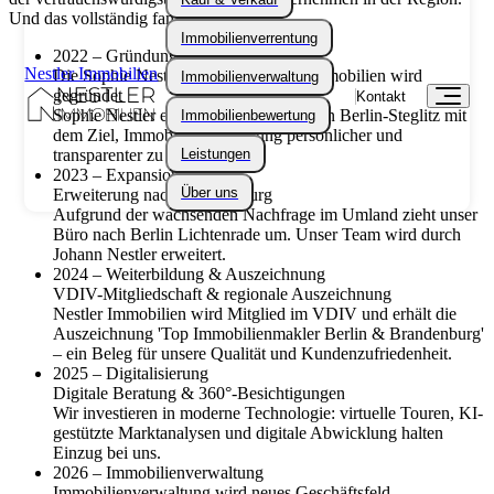
Und das vollständig familiengeführt!
Immobilienverrentung
2022 – Gründung
Nestler Immobilien
Die Sophie Nestler GmbH - Nestler Immobilien wird
Immobilienverwaltung
gegründet
Kontakt
Sophie Nestler eröffnet das erste Büro in Berlin-Steglitz mit
Immobilienbewertung
dem Ziel, Immobilienvermittlung persönlicher und
transparenter zu gestalten.
Leistungen
2023 – Expansion
Über uns
Erweiterung nach Brandenburg
Aufgrund der wachsenden Nachfrage im Umland zieht unser
Büro nach Berlin Lichtenrade um. Unser Team wird durch
Johann Nestler erweitert.
2024 – Weiterbildung & Auszeichnung
VDIV-Mitgliedschaft & regionale Auszeichnung
Nestler Immobilien wird Mitglied im VDIV und erhält die
Auszeichnung 'Top Immobilienmakler Berlin & Brandenburg'
– ein Beleg für unsere Qualität und Kundenzufriedenheit.
2025 – Digitalisierung
Digitale Beratung & 360°-Besichtigungen
Wir investieren in moderne Technologie: virtuelle Touren, KI-
gestützte Marktanalysen und digitale Abwicklung halten
Einzug bei uns.
2026 – Immobilienverwaltung
Immobilienverwaltung wird neues Geschäftsfeld